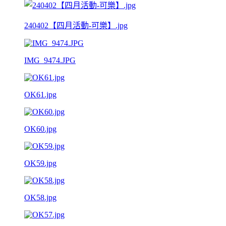
240402【四月活動-可樂】.jpg
IMG_9474.JPG
OK61.jpg
OK60.jpg
OK59.jpg
OK58.jpg