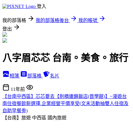
登入
我的部落格
我的部落格後台
我的帳號
登出
八字眉芯芯 台南。美食。旅行
相簿
部落格
名片
11年前
【台南中西區】芯芯要去【劍橋連鎖飯店(首學館)】~漫遊台
南住宿餐飲新選擇.企業經營平價享受(文末活動抽雙人住宿及
自助早餐劵)
【台南】旅遊 中西區
國內旅遊