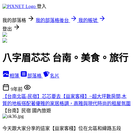
登入
我的部落格
我的部落格後台
我的帳號
登出
八字眉芯芯 台南。美食。旅行
相簿
部落格
名片
9年前
【台南北區-民宿】芯芯要去【益家客棧】~超大坪數房間,木
質的地板搭配著優雅的家居格調，高雅與現代時尚的租屋氛圍
【台南】民宿
國內旅遊
今天跟大家分享的這家【益家客棧】位在北區和緯路五段