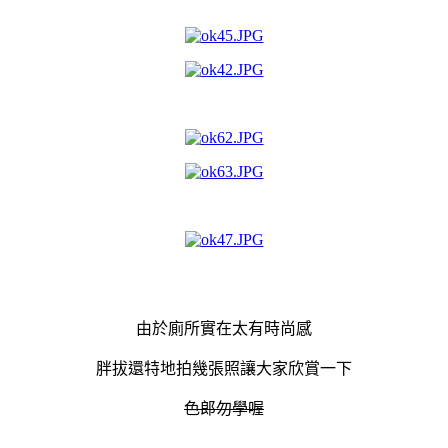
由於廁所實在太有時尚感
胖拔還特地拍幾張照讓大家欣賞一下
色郎勿學喔