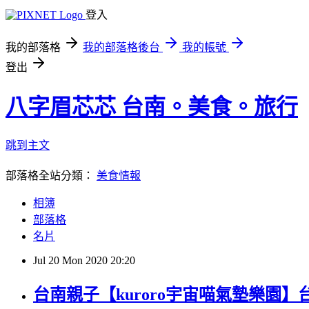
登入
我的部落格
我的部落格後台
我的帳號
登出
八字眉芯芯 台南。美食。旅行
跳到主文
部落格全站分類：
美食情報
相簿
部落格
名片
Jul
20
Mon
2020
20:20
台南親子【kuroro宇宙喵氣墊樂園】