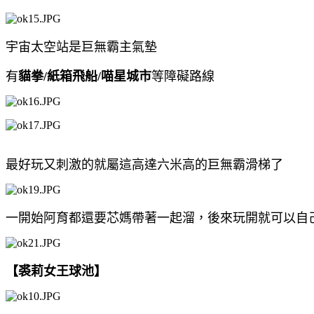
宇宙太空站是巨無霸主氣墊
有
貓拳/紙箱飛船/喵星城市
等障礙路線
最好玩又刺激的就屬這高達六米高的巨無霸滑梯了
一開始阿育都還要芯媽帶著一起溜，後來玩開就可以自
【裘莉女王球池】