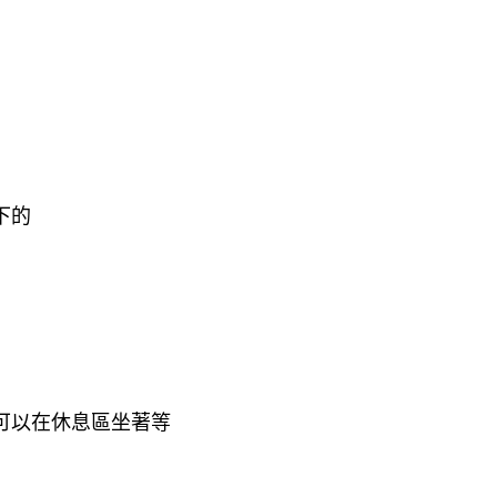
下的
可以在休息區坐著等