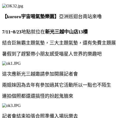
【kuroro宇宙喵氣墊樂園】
亞洲巡迴台南站來嚕
7/11~8/23
地點就位在
新光三越中山店13樓
結合巨無霸主題氣墊，三大主題氣墊，還有免費主題展
暑假到了趕緊帶小朋友感受喵星人世界的樂趣吧
這次應新光三越邀請參加開展記者會
兩姐妹因為去年有參加過其它活動所以一點也不陌生
連拍個照都還還搞怪的扮起鬼臉來
記者會結束拍張合照準備入場玩樂去