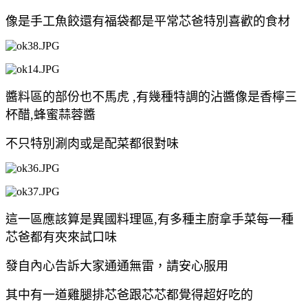
像是手工魚餃還有福袋都是平常芯爸特別喜歡的食材
醬料區的部份也不馬虎 ,有幾種特調的沾醬像是香檸三
杯醋,蜂蜜蒜蓉醬
不只特別涮肉或是配菜都很對味
這一區應該算是異國料理區,有多種主廚拿手菜每一種
芯爸都有夾來試口味
發自內心告訴大家通通無雷，請安心服用
其中有一道雞腿排芯爸跟芯芯都覺得超好吃的