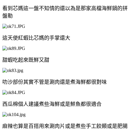
看到芯媽這一盤不知情的還以為是那家高檔海鮮鍋的拼
盤勒
這天使紅蝦比芯媽的手掌還大
甜蝦吃起來既鮮又甜
叻沙部份其實不管是涮肉還是煮海鮮都很對味
西瓜棉個人建議煮些海鮮或是鮮魚都很適合
麻辣也算是百搭用來涮肉片或是煮些手工餃類或是肥腸