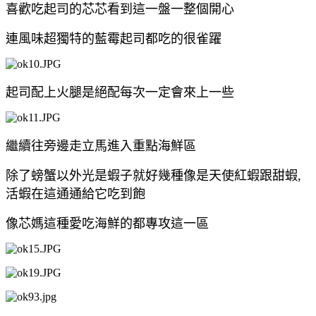
喜歡吃起司的芯芯看到這一盤一整個開心
連風味超獨特的藍霉起司都吃的很雀躍
起司配上火腿是絕配每次一定會來上一些
繼續往旁邊走立馬進入重點海鮮區
除了螃蟹以外光是蝦子就好幾種像是天使紅蝦跟甜蝦,
活蝦在這通通給它吃到飽
像芯媽這種愛吃海鮮的都專攻這一區