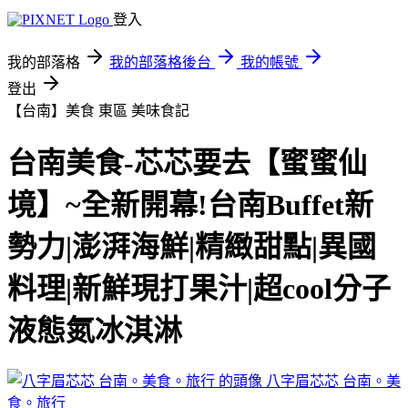
登入
我的部落格
我的部落格後台
我的帳號
登出
【台南】美食 東區
美味食記
台南美食-芯芯要去【蜜蜜仙
境】~全新開幕!台南Buffet新
勢力|澎湃海鮮|精緻甜點|異國
料理|新鮮現打果汁|超cool分子
液態氮冰淇淋
八字眉芯芯 台南。美
食。旅行