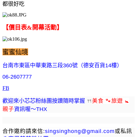
都很好吃
【價目表&開幕活動】
蜜蜜仙境
台南市
東區中華東路三段360號（德安百貨14樓）
06-2607777
FB
歡迎來小芯芯粉絲團按讚隨時掌握
🍴
美食 🐾旅遊 🚼
親子
資訊喔～THX
合作邀約請來信:
singsinghong@gmail.com
或私訊